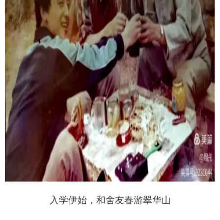
入学伊始，和舍友春游翠华山