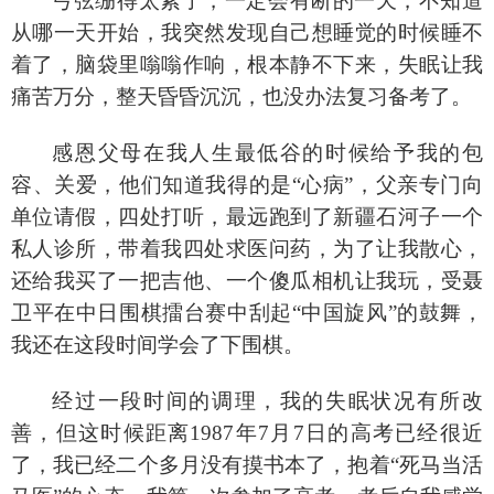
弓弦绷得太紧了，一定会有断的一天，不知道
从哪一天开始，我突然发现自己想睡觉的时候睡不
着了，脑袋里嗡嗡作响，根本静不下来，失眠让我
痛苦万分，整天昏昏沉沉，也没办法复习备考了。
感恩父母在我人生最低谷的时候给予我的包
容、关爱，他们知道我得的是
“心病”，父亲专门向
单位请假，四处打听，最远跑到了新疆石河子一个
私人诊所，带着我四处求医问药，为了让我散心，
还给我买了一把吉他、一个傻瓜相机让我玩，受聂
卫平在中日围棋擂台赛中刮起“中国旋风”的鼓舞，
我还在这段时间学会了下围棋。
经过一段时间的调理，我的失眠状况有所改
善，但这时候距离
1987年7月7日的高考已经很近
了，我已经二个多月没有摸书本了，抱着“死马当活