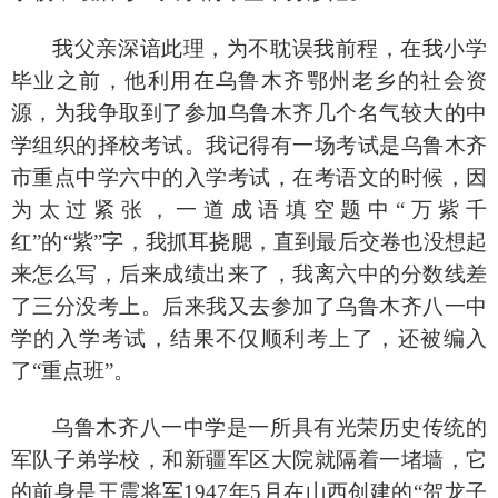
我父亲深谙此理，为不耽误我前程，在我小学
毕业之前，他利用在乌鲁木齐鄂州老乡的社会资
源，为我争取到了参加乌鲁木齐几个名气较大的中
学组织的择校考试。我记得有一场考试是乌鲁木齐
市重点中学六中的入学考试，在考语文的时候，因
为太过紧张，一道成语填空题中
“万紫千
红”的“紫”字，我抓耳挠腮，直到最后交卷也没想起
来怎么写，后来成绩出来了，我离六中的分数线差
了三分没考上。后来我又去参加了乌鲁木齐八一中
学的入学考试，结果不仅顺利考上了，还被编入
了“重点班”。
乌鲁木齐八一中学是一所具有光荣历史传统的
军队子弟学校，和新疆军区大院就隔着一堵墙，它
的前身是王震将军
1947年5月在山西创建的“贺龙子