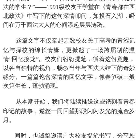
法的学生？”——1991级校友王学堂在《青春都在西
北政法》中写下的这句深情叩问，如投石入湖，瞬
间在万千西法大人的心间漾起层层涟漪。
这篇文字不仅牵起无数校友关于高考的青涩记
忆与择校的绵长情缘，更掀起了一场跨届别的温
情
“回忆接龙”。校友们纷纷提笔，循着这份意趣，
以各自独特的视角，畅叙当年与西法大结下的奇妙
缘分。一篇篇饱含深情的回忆文字，像春笋破土般
次第生长，蓬勃涌现。
从本期开始，我们将陆续推送这些镌刻着青春
印记的故事，邀您一同回望那段闪闪发光的流金岁
月。
同时，也诚挚邀请广大校友提笔书写，分享您