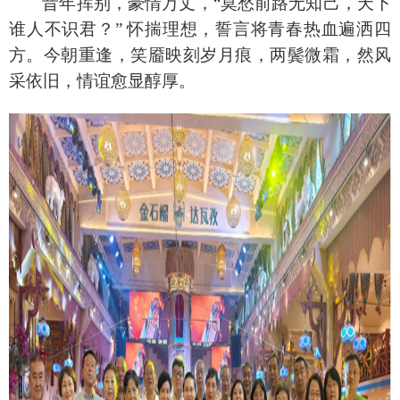
昔年挥别，豪情万丈，
“莫愁前路无知己，天下
谁人不识君？” 怀揣理想，誓言将青春热血遍洒四
方。今朝重逢，笑靥映刻岁月痕，两鬓微霜，然风
采依旧，情谊愈显醇厚。