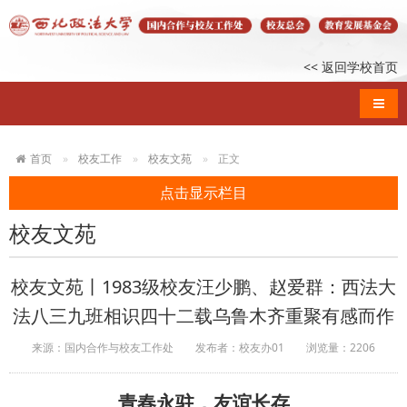
<< 返回学校首页
导航
首页
校友工作
校友文苑
正文
点击显示栏目
校友文苑
校友文苑丨1983级校友汪少鹏、赵爱群：西法大
法八三九班相识四十二载乌鲁木齐重聚有感而作
来源：国内合作与校友工作处
发布者：校友办01
浏览量：
2206
青春永驻，友谊长存