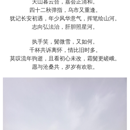
天山暮云合，嘉会正清和。
四十二秋弹指，乌市又重逢。
犹记长安初遇，年少风华意气，挥笔绘山河。
志向弘法治，肝胆照星河。
执手笑，鬓微雪，又如何。
千杯共诉离怀，情比旧时多。
莫叹流年驹逝，且看初心未改，霜鬓更嵯峨。
愿与沧桑共，岁岁有欢歌。