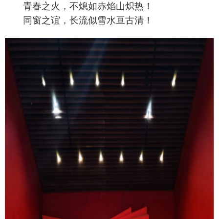
青春之火，不熄如赤焰山炽热！
同窗之谊，长流似雪水亘古清！