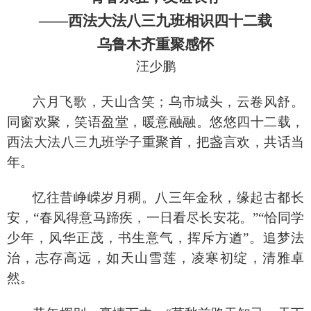
——西法大法八三九班相识四十二载
乌鲁木齐重聚感怀
汪少鹏
六月飞歌，天山含笑；乌市城头，云卷风舒。
同窗欢聚，笑语盈堂，暖意融融。悠悠四十二载，
西法大法八三九班学子重聚首，把盏言欢，共话当
年。
忆往昔峥嵘岁月稠。八三年金秋，缘起古都长
安，
“春风得意马蹄疾，一日看尽长安花。”“恰同学
少年，风华正茂，书生意气，挥斥方遒”。追梦法
治，志存高远，如天山雪莲，凌寒初绽，清雅卓
然。