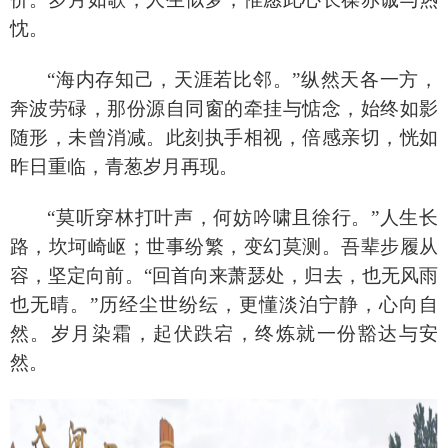
忱。
“海内存知己，天涯若比邻。”纵然天各一方，
奔波劳碌，那份源自同窗的牵挂与惦念，始终如影
随形，未曾消减。此刻执手相视，倍感亲切，恍如
昨日重临，青葱岁月再现。
“莫听穿林打叶声，何妨吟啸且徐行。”人生长
路，坎坷崎岖；世事纷繁，变幻莫测。吾辈步履从
容，坚定向前。“回首向来萧瑟处，归去，也无风雨
也无晴。”历经尘世纷纭，更懂淡泊宁静，心向自
然。岁月染霜，起伏跌宕，终炼就一份豁达与安
然。