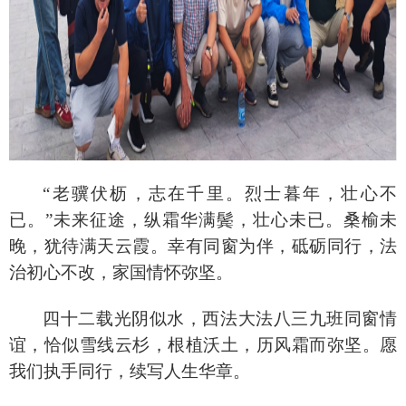
“老骥伏枥，志在千里。烈士暮年，壮心不
已。”未来征途，纵霜华满鬓，壮心未已。桑榆未
晚，犹待满天云霞。幸有同窗为伴，砥砺同行，法
治初心不改，家国情怀弥坚。
四十二载光阴似水，西法大法八三九班同窗情
谊，恰似雪线云杉，根植沃土，历风霜而弥坚。愿
我们执手同行，续写人生华章。