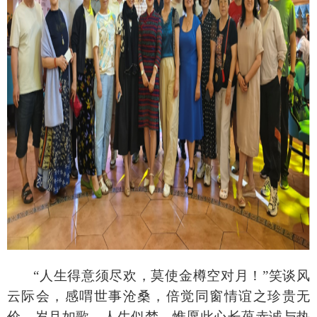
“人生得意须尽欢，莫使金樽空对月！”笑谈风
云际会，感喟世事沧桑，倍觉同窗情谊之珍贵无
价。岁月如歌，人生似梦，惟愿此心长葆赤诚与热