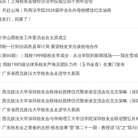
院庆丨上海校友会致经济法学院成立四十周年贺信
，共赴山海｜民商法学院2026届毕业生向母校赠送纪念油画
校友们，回家了！
大学山西校友工作委员会在太原成立
荣刚一行到访高邑县审计局 看望校友并洽谈校地合作
（第60期）｜我校1999级校友李成业：从法学院到新闻现场——我在雪
| 我校1985级法律系校友芦海滨团队力作《玉书金喜》在澳门发布
丨广东省西北政法大学校友会走进华大基因
丨西北政法大学深圳校友会联络站授牌仪式暨座谈交流会在北京策略（深
丨西北政法大学深圳校友会联络站授牌仪式暨座谈交流会在北京策略（深
丨广东省西北政法大学校友会走进华大基因
｜西北政法大学深圳校友会与华南理工大学法学院深圳校友会联谊暨弘长
广东校友会之青春的念想·校友故事“荟”第二十一期：教授说“法”之“我与