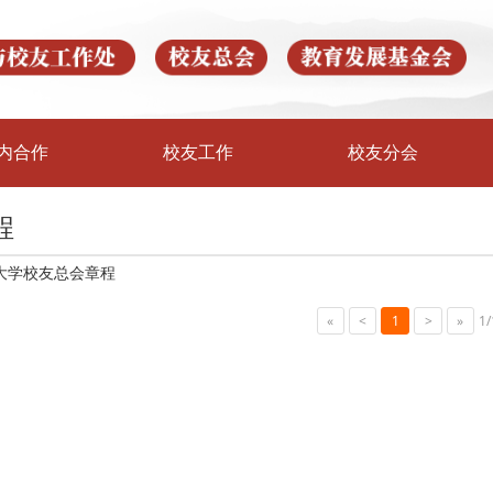
内合作
校友工作
校友分会
程
大学校友总会章程
«
<
1
>
»
1/