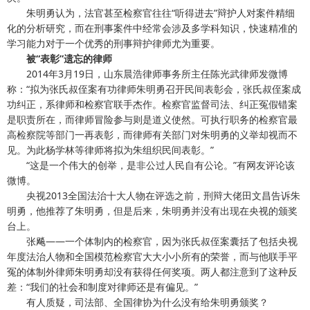
朱明勇认为，法官甚至检察官往往“听得进去”辩护人对案件精细
化的分析研究，而在刑事案件中经常会涉及多学科知识，快速精准的
学习能力对于一个优秀的刑事辩护律师尤为重要。
被“表彰”遗忘的律师
2014年3月19日，山东晨浩律师事务所主任陈光武律师发微博
称：“拟为张氏叔侄案有功律师朱明勇召开民间表彰会，张氏叔侄案成
功纠正，系律师和检察官联手杰作。检察官监督司法、纠正冤假错案
是职责所在，而律师冒险参与则是道义使然。可执行职务的检察官最
高检察院等部门一再表彰，而律师有关部门对朱明勇的义举却视而不
见。为此杨学林等律师将拟为朱组织民间表彰。”
“这是一个伟大的创举，是非公过人民自有公论。”有网友评论该
微博。
央视2013全国法治十大人物在评选之前，刑辩大佬田文昌告诉朱
明勇，他推荐了朱明勇，但是后来，朱明勇并没有出现在央视的颁奖
台上。
张飚——一个体制内的检察官，因为张氏叔侄案囊括了包括央视
年度法治人物和全国模范检察官大大小小所有的荣誉，而与他联手平
冤的体制外律师朱明勇却没有获得任何奖项。两人都注意到了这种反
差：“我们的社会和制度对律师还是有偏见。”
有人质疑，司法部、全国律协为什么没有给朱明勇颁奖？