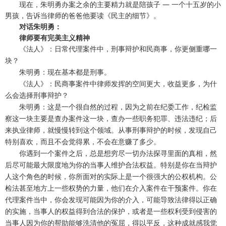
现在，朱明勇办案之余的主要精力就是陪孩子 — 一个十五岁的小
男孩，告诉当律师的爸爸他要读《民主的细节》。
对话朱明勇：
律师要有完美主义精神
《法人》：日常代理案件中，刑事辩护和民商事，你更侧重哪一
块？
朱明勇：现在基本都是刑事。
《法人》：民商事案件中律师发挥的空间更大，收益更多，为什
么会选择刑事辩护？
朱明勇：这是一个很自然的过程，因为之前在纪委工作，纪检监
察这一块主要是查办案件这一块，查办一些职务犯罪、违法违纪；后
来执业律师，就慢慢转到这个领域。从事刑事辩护的时候，发现自己
特别喜欢，而且不会觉得累，不会在意赚了多少。
你遇到一个案件之后，总是想穷尽一切办法探寻里面的真相，然
后尽可能最大限度地为你的当事人维护合法权益。特别是你在当辩护
人这个角色的时候，你所面对的实际上是一个很强大的公权机构。公
检法甚至地方上一些权势的力量，他们在介入案件在干预案件。你在
代理案件当中，你会发现可能因为你的介入，可能导致法律得以正确
的实施，当事人的权益得到合法的保护，或者是一些权利受到侵害的
当事人因为你的帮助能够洗清他的冤屈，得以平反，这种成就感我觉