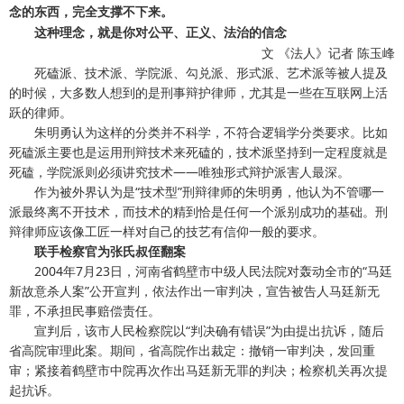
念的东西，完全支撑不下来。
这种理念，就是你对公平、正义、法治的信念
文 《法人》记者 陈玉峰
死磕派、技术派、学院派、勾兑派、形式派、艺术派等被人提及
的时候，大多数人想到的是刑事辩护律师，尤其是一些在互联网上活
跃的律师。
朱明勇认为这样的分类并不科学，不符合逻辑学分类要求。比如
死磕派主要也是运用刑辩技术来死磕的，技术派坚持到一定程度就是
死磕，学院派则必须讲究技术——唯独形式辩护派害人最深。
作为被外界认为是“技术型”刑辩律师的朱明勇，他认为不管哪一
派最终离不开技术，而技术的精到恰是任何一个派别成功的基础。刑
辩律师应该像工匠一样对自己的技艺有信仰一般的要求。
联手检察官为张氏叔侄翻案
2004年7月23日，河南省鹤壁市中级人民法院对轰动全市的“马廷
新故意杀人案”公开宣判，依法作出一审判决，宣告被告人马廷新无
罪，不承担民事赔偿责任。
宣判后，该市人民检察院以“判决确有错误”为由提出抗诉，随后
省高院审理此案。期间，省高院作出裁定：撤销一审判决，发回重
审；紧接着鹤壁市中院再次作出马廷新无罪的判决；检察机关再次提
起抗诉。