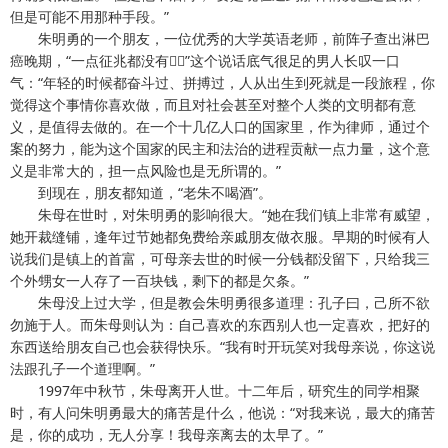
但是可能不用那种手段。”
朱明勇的一个朋友，一位优秀的大学英语老师，前阵子查出淋巴
癌晚期，“一点征兆都没有”这个说话底气很足的男人长叹一口
气：“年轻的时候都奋斗过、拼搏过，人从出生到死就是一段旅程，你
觉得这个事情你喜欢做，而且对社会甚至对整个人类的文明都有意
义，是值得去做的。在一个十几亿人口的国家里，作为律师，通过个
案的努力，能为这个国家的民主和法治的进程贡献一点力量，这个意
义是非常大的，担一点风险也是无所谓的。”
到现在，朋友都知道，“老朱不喝酒”。
朱母在世时，对朱明勇的影响很大。“她在我们镇上非常有威望，
她开裁缝铺，逢年过节她都免费给亲戚朋友做衣服。早期的时候有人
说我们是镇上的首富，可母亲去世的时候一分钱都没留下，只给我三
个外甥女一人存了一百块钱，剩下的都是欠条。”
朱母没上过大学，但是教会朱明勇很多道理：孔子曰，己所不欲
勿施于人。而朱母则认为：自己喜欢的东西别人也一定喜欢，把好的
东西送给朋友自己也会获得快乐。“我有时开玩笑对我母亲说，你这说
法跟孔子一个道理啊。”
1997年中秋节，朱母离开人世。十二年后，研究生的同学相聚
时，有人问朱明勇最大的痛苦是什么，他说：“对我来说，最大的痛苦
是，你的成功，无人分享！我母亲离去的太早了。”