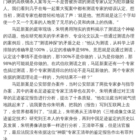
门峡的高铁钢杀人案等无一不是曾被所谓的测谎专家认定为犯罪嫌疑
人。我们看到几乎在每一起重大冤案中都有测谎专家的错误认定。想
当初，测谎专家也都曾轻松地说了声：‘就是他。’然而就是这三个字却
使一个又一个无辜的人饱受了无尽的心灵和肉体上的伤痛。”
马廷新案的庭审现场，朱明勇用翔实的资料揭示了测谎这个神秘
的话题。他在研究相关的学术著作、专业论文以及一些通过测谎办理
的案例后，找出了“测谎神探”的矛盾之处：“他认为测谎，从科学上讲
排除的准确率是100%，认定的准确率是98%。意思就是说通过测谎，
认定这个事情不是你做的，那100%不是你做的，认为是你做的，那
98%的可能就是你做的。在武伯欣测谎之前，马廷新案还有一个专家
也搞过测谎，那个专家测谎得出的结论不是马廷新做的。两个专家所
依据的测谎理论是一样的，为何结果不一样？”
马廷新案是公安部督办案件，当时公安部派了两批专家参与指导
办案，其中的著名足迹鉴定专家王清举也在其中。朱明勇通过对王清
举的足迹鉴定报告进行分析，提出了十条质疑。“他在法庭当时就气愤
地跳起来了，说我要告你朱明勇。把我的（报告）写到互联网上去
了，全世界都看到了。”法庭上，朱明勇从王清举的《三维成像立体足
迹鉴定技术》研究到王本人的专家身份，再到中国足迹鉴定的历史以
及发展，朱明勇像讲故事一样进行分析，王清举不服，但是法官服
了，最后法院没有依据这位“神眼”专家王清举的鉴定报告作出有罪判
决。