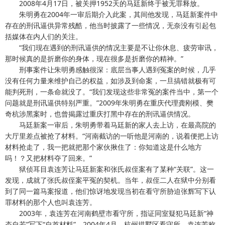
2008年4月17日，被关押1952天的马廷新终于被无罪释放。
朱明勇在2004年一审后期介入此案，其间他发现，马廷新案件中
存在的刑讯逼供异常残酷，他当时披露了一些情况，无奈没有引起包
括媒体在内人们的关注。
“我们现在遇到的刑讯逼供的情况主要是不让你休息、疲劳审讯，
那时候真的是折磨你的身体，现在很多是折磨你的精神。”
刑事案件让朱明勇感触很深：底层当事人遇到冤案的时候，几乎
没有任何力量来维护自己的权益，如涉及到命案，一旦搞错就极有可
能判死刑，一条命就没了。“我们发现这些非常冤的案件当中，第一个
问题就是刑讯逼供特别严重。”2009年朱明勇在重庆代理龚刚模、樊
奇杭涉黑案时，也曾揭露过重庆打黑中存在的刑讯逼供情况。
马廷新案一审后，朱明勇带着马廷新的家人去上访，在最高院的
大厅里差点被抢了材料。“河南截访的一听他是河南的，说着便把上访
材料抢走了，我一把就把那个家伙揪住了：你知道这是什么地方
吗！？又把材料夺了回来。”
狱侦耳目袁连芳让马廷新案和张氏叔侄案有了某种“关联”。这一
发现，成就了张氏叔侄案平冤的契机。当年，叔侄二人在狱中分别看
到了同一篇马案报道，他们惊讶地发现当初在看守所胁迫张辉写下认
罪材料的那个人也叫袁连芳。
2003年，袁连芳在河南鹤壁市看守所，指证同室疑犯马廷新“神
态自若”写下“自首材料”。2004年4月，杭州拱墅区看守所，袁连芳称