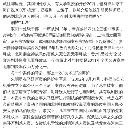
就往哪里走，其间到处求人，有大学教授的开价20万，也有律师夸下
海口说300万“搞定”，还遇到一些骗子。张飚介绍他找朱明勇律师后，
他来到北京逢人便问：“你认识一个叫朱明勇的律师吗？”
刑辩“工匠”
濮阳一处级干部，一审被判12年，申诉减掉四分之三犯罪事实，
改判5年；福建南平联通公司副总经理涉嫌职务侵占，二审后发回重
审，后检察院撤诉；成都律师涉嫌诈骗案检察院作出不起诉决定；贵
州律师涉嫌诈骗两次判刑15年后改判免除处罚；北海杨忠汉律师无罪
释放；北海裴金德故意伤害致人死亡案无罪释放；贵州“黑老大”之父
黎崇刚涉黑案无罪释放一个值得比对的数据是2011年全国公诉案件
无罪判决率仅为万分之一。
每一个案件的背后，都是一次“技术型”的辩护。
朱明勇在马廷新案的辩护中写道：“2002年8月31号，鹤壁市公安
机关在立下军令状三个月后，案件没有任何进展，为了尽早破案，他
们从北京请来了测谎专家，对嫌疑人进行了心理测试。具有戏剧性的
是，本案中对我的当事人马廷新进行测试的所谓测谎专家，就是在不
久前曾酿造了轰动全国的湖北钟祥四教师投毒冤案的那位中国人民公
安大学的武伯欣先生。事实上，几年来在中国因为测谎而导致的冤案
不胜枚举：震惊全国的云南警察杜培武杀人案、冤狱达八年之久的云
南孙万刚杀人案、安徽机电学院的刘明河杀人案以及就发生在河南三