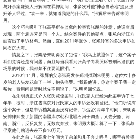
与奸杀案嫌疑人张辉同在羁押期间，张多次对他“神态自若地”提及强
奸杀人经过。“袁一来，就知道我犯的什么罪。”张辉后来告诉朱明
勇。
这个巧合吸引了张高平所在监狱的检察官张飚的注意，他调查后
发现，两个袁连芳是同一个人。结合案件的其他疑点，张飚向浙江方
面寄出了申诉材料。然而，直到2011年退休，张飚转寄的多次申诉如
同石沉大海。
情急之下，张飚给朱明勇发了短信：“我马上就退休了，这个案子
我们觉得还是有问题，而且每当我看到张高平向我哭诉被刑讯逼供的
场景的时候，我都禁不住要流眼泪。”
2010年11月，张辉的父亲张高发在郑州找到朱明勇，这位六十多
岁的老人头发花白了一半，抱头痛哭。“我跟他讲，你这个案子我一定
帮你，费用问题暂时就先不用说了。”朱明勇回忆说。
在朱明勇正式介入张氏叔侄案时，张氏家人已经为此案申诉了七
年半，彼时，浙江省高院对张氏家人的申诉还没有登记。“他们听说有
这个案子，但是申诉档案里面没有记录。”此后的两年半时间，朱明勇
安排律师去了新疆的南疆库尔勒和北疆石河子调查，又去安徽、河
南、浙江，反反复复，无数次奔波，朱明勇大概计算了一下，张氏叔
侄案他们贴进去差不多10万元。
在此之前，张高发七年间为了弟弟和儿子奔走呼号，哪里有希望