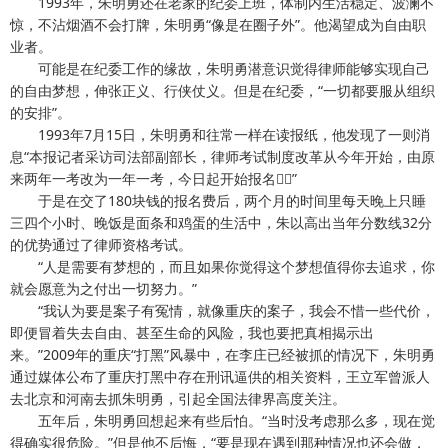
1993年，朱明勇还在老家的纪委上班，体制内生活稳定、波澜不
惊，不沾烟酒不会打牌，朱明勇“像是在圈子外”。他渴望成为自由职
业者。
可能是在纪委工作的缘故，朱明勇潜意识觉得律师能够实现自己
的自由梦想，伸张正义、行侠仗义。但是在纪委，“一切都要服从组织
的安排”。
1993年7月15日，朱明勇和往常一样在读报纸，他发现了一则消
息“本报记者采访司法部副部长，律师考试制度改革从今年开始，由原
来两年一考改为一年一考，今日起开始报名”
于是在交了180块钱的报名费后，两个月的时间里每天晚上只睡
三四个小时、晚饭是面条和鸡蛋的生活中，朱以高出当年分数线32分
的优势通过了律师资格考试。
“人是需要有梦想的，而且如果你觉得这个梦想值得你去追求，你
就会愿意为之付出一切努力。”
“我认为要是案子有冤情，就像重庆的案子，我会不惜一些代价，
即便冒着失去自由、甚至生命的风险，我也要把真相揭示出
来。”2009年的重庆“打黑”风暴中，在李庄已经被抓的情况下，朱明勇
通过媒体公布了重庆打黑中存在刑讯逼供的相关资料，王立军曾派人
去北京和河南去抓朱明勇，引起全国法律界高度关注。
五年后，朱明勇回想起来有些后怕。“当时没考虑那么多，现在觉
得确实很危险。”但是他不后悔，“要是现在遇到那种情况也还会做，