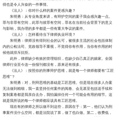
得也是令人兴奋的一件事情。
《法人》：你对什么样的案件更感兴趣？
朱明勇：从专业角度来讲，有辩护空间的案子我会感兴趣一点。
罪与非罪有空间，此罪与彼罪有空间，罪名在当前社会背景下的意义
与影响，我办理的多半都是一些有重大争议的案件。
《法人》：怎样看待当下律师执业环境？
朱明勇：律师没有得到社会的认可，被很多主流的社会包括体制
内的公检法司、党政领导不重视，不觉得你有作用，当你有作用的时
候他就排斥抗拒。
此外，律师缺少有效的管理组织，也缺少自己真正的娘家。全国
律师行业至今连一份报刊都没有，原来还有很多。
《法人》：按照你的刑事辩护思维，就是每一个律师都要有“工匠
思维”？
朱明勇：对，刑辩思维的基础是工匠思维。但是现在很多人办案
无法做到精细，我一直坚持任何案件的阅卷、会见甚至包括送手续和
复制案卷都是我亲自去办，我怕漏掉任何一个可能会有用的细节。这
就是我所说的每一个律师都应该具有工匠思维。
现在有的律师之所以做不到这些，原因在于：第一，他们认为刑
事案件没什么空间，都是法院说了算，做了也白做。第二，收费低，