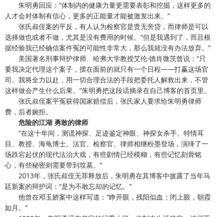
朱明勇回应：“体制内的健康力量更需要表彰和挖掘，这样更多的
人才会对体制有信心，更多的正能量才能被激发出来。”
张氏叔侄案的平反，有人认为检察官是责无旁贷，而律师是可以
选择做也或者不做，尤其是没有费用的时候。“但是我遇到了，而且根
据经验我已经确信案件冤的可能性非常大，那么我就没有办法放弃。”
美国著名刑事辩护律师、哈弗大学教授艾伦·德肖微茨曾说：“只
要我决定代理这个案子，摆在面前的就只有一个日程——打赢这场官
司。我将全力以赴，用一切合理合法的手段把委托人解救出来，不管
这样做会产生什么后果。”朱明勇把这段话摘录在自己博客的首页里。
张氏叔侄案平冤获得国家赔偿后，张氏家人要求给朱明勇律师
费，后者婉拒。
危险的江湖 勇敢的律师
“在这十年间，测谎神探、足迹鉴定神眼、神探女杀手、特情耳
目、教授、海龟博士、法官、检察官、律师相继粉墨登场，演绎了一
场跌宕起伏的现代法治大戏，有些剧情已经模糊，有些记忆刻骨铭
心，有些秘密则需要带到坟墓。”
2013年，张氏叔侄无罪释放后，朱明勇在其博客中披露了当年马
廷新案的辩护词：“是为不敢忘却的记忆。”
他曾在邓玉娇案中这样写道：“睁开眼，残阳似血；闭上眼，朝霞
如月。”