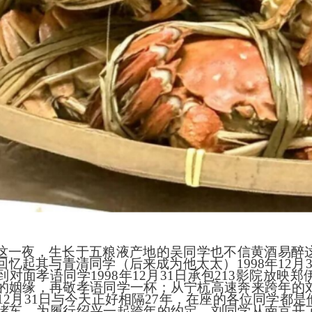
这一夜，生长于五粮液产地的吴同学也不信黄酒易醉
回忆起其与青清同学（后来成为他太太）
1998年1
到对面孝语同学1998年12月31日承包213影院放
的姻缘，再敬孝语同学一杯；从宁杭高速奔来跨年的
8年12月31日与今天正好相隔27年，在座的各位同学
堵车，为履行绍兴一起跨年的约定，刘同学从南京开