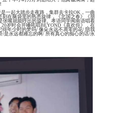
！
于是一起大踏步走夜路，集群去卡拉OK，一曲
是刻在脑袋里的熟悉旋律，《北国之春》《朋
是张嘴就能哼出的旋律。孝语同学闽南语唱着
0岁时会开嗓吼唱BEYOND《喜欢你》，在
得年少时的梦吗/ 像朵永远不凋零的花/ 陪我
价/是永远都难忘的啊/ 所有真心的痴心的话/永