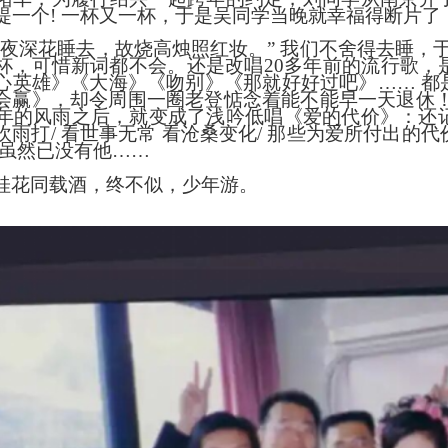
提一个! 一杯又一杯，于是吴同学当晚就幸福得断片了
恐夜深花睡去，故烧高烛照红妆。” 我们不舍得去睡，
杯，可惜新词都不会。还是改唱20多年前的流行歌，
心英雄》《大海》《吻别》《那就好好过吧》…… 都
会赢》，却令周围一圈老登惦念着能不能早一天退休！2
0年的风雨之后，就变成了浅吟低唱《爱的代价》：还记
吹雨打/ 看世事无常 看沧桑变化/ 那些为爱所付出的代
/虽然已没有他……
桂花同载酒，终不似，少年游。