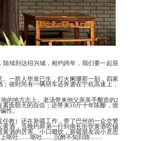
城市，陆续到达绍兴城，相约跨年，我们要一起迎
求。一群人华发已生，灯火阑珊那一刻，四家
酒；彼时尚有一辆轿车还奔袭在宁杭高速上，
当地的地方志上。老汤带来他父亲亲手酿造的
2
素面朝天的自信；还带来10斤十年陈酿，琥
欺骗性。
院任教）还在新疆工作，带了巴州的一众交警
氏黄酒，当晚约师弟一行到南长街饮黄酒吃锡
道黄酒的厉害、小口啜饮，新疆朋友说小意思
桥上呕吐
……呕吐……沉醉不知归路……