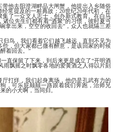
车带他去阳澄湖畔品大闸蟹，他提出入乡随俗
师经常提及的一桩典故：
20世纪20年代初，在
聚集了一众文人志士，创办新式教育。在白马
诸位先生们都有着“酒聚”的习惯，彼时夏丏
碗拿出来，空空的收回去”，众人也就隔三差
只归鸟，我们看着它们越飞越远，直到不见为
多些，但大家都已微有醉意，是该回家的时候
醉着回去。”
却一直保留了下来，到后来更是成立了
“开明酒
风雨飘摇之时飘零各地的爱黄酒之人得以片刻
餐厅打烊，我们起身离场，他仍是孔武有力的
小狗，可乐屁颠颠一路跟着我们奔跑，治师兄
带来的小犬啊，当同归。