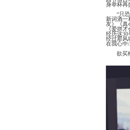
身举杯再
“只
新词酒一
友》《真
《爱拼才
经历这3
经过那风
在我心中
欲买