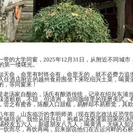
一带的大学同窗，
2025年12月31日，从附近不同
年的第一缕曙光。
知天命，命里有时终会有，命里无的，就不必费力追
入住酒店附近的越州食府围坐下来吃绍兴土菜，喝黄
酌，等同窗来！
是老汤家自酿的，汤氏有酿酒传统，记录在绍兴东浦
味道粗粝，不甜，但清冽，如同咖啡里的现磨美式，有
，尝之有蜜香，陈酿入口甜糯，易醉却不易察觉，具
八年前，山东临沂的李明师弟（现在西北政法反恐学
无锡培训。我恰从绍兴归，抱着从汤家灌装回家的汤
锡校友五六人，新疆朋友八九人；喝黄酒，无锡人知
一饮而尽，再饮再竭，后来据说他们在古运河畔的石