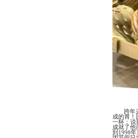
跨年
成的胃！
一杯；说
成就了他
到199
因节假日