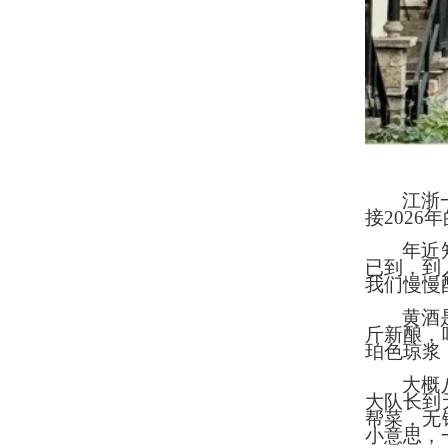
江浙
接2026
年近
已到，到
我们慢慢
黄酒
斤新酿，
珀色琼浆
大概
大队长到
帮菜，无
小意思，