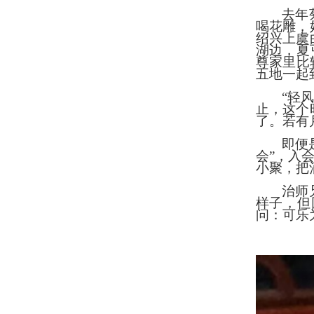
去年
喝花雕，
绍兴上虞
湖边，夏
尊家里比
五地一起
“轻
止，这个
了。若有
即便
会”，入
小聚，把
治师
样子，但
问：可乐