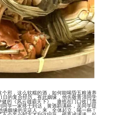
这个邪，这么软糯的酒，如何能喝昏五粮液养
2月31日的复合经历，有此姻缘，他先敬青清同学
映郑伊健的《风云雄霸天下》、邀他在门口收门票
刘同学一家终于到达，黄酒斟满杯，吴同学提
都是他俩姻缘的见证人，来，全体起立，喝一杯！
了五个半小时方才到达绍兴，他真诚满满，起