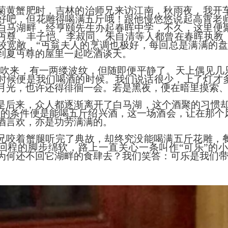
菊黄蟹肥时，吉林的治师兄来访江南，秋雨夜，我开
好吧，但花雕得喝满五斤哦！跟他慢悠悠说起高霄老
白马湖畔，经亨颐先生办起春晖中学，不久，这里便
丏尊、丰子恺、李叔同、朱自清等人都曾在春晖执教，
较宽敞，“丏翁夫人的烹调也极好，每回总是满满的盘
到夏丏尊的屋里一起吃酒谈天。
风吹来，有一两缕波纹，但随即便平静了。天上偶见几
时候便是我们喝酒的时候。我们说话很少，上了灯才
月光，也许还得徘徊一会。若是黑夜，便在暗里摸索、
是后来，众人都逐渐离开了白马湖，这个酒聚的习惯
会的条件便是能喝五斤绍兴酒，这一场酒会，让在那个
酒言欢，亦是功劳满满的。
兄咬着蟹腿听完了典故，却终究没能喝满五斤花雕，
回程的脚步绵软，路上一直关心一条叫作
“可乐”的
为何还不回它湖畔的食肆去？我们笑答：可乐是我们