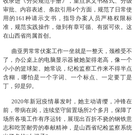
收录进《分类规范手册》，重点从文书格式、分级
审批、内容表述、条款引用
4个方面，规范了日常使
用的161种请示文书，指导办案人员严格权限标
准，规范实践操作，做到有章可循、有据可依。这
在山西省尚属首创。
曲亚男常常伏案工作一坐就是一整天，颈椎受不
了，办公桌上的电脑显示器被她架得老高，像一个
小小的篮球架。她常说，纪检监察工作来不得半点
含糊，哪怕是一个字词、一个标点、一定要丁是
丁，卯是卯。
2020年新冠疫情暴发时，她主动请缨，冲锋在
前，带病在岗，连续坚守留置场所2个多月，保障了
场所各项工作有序运转，展现出百折不挠的钢铁意
志和吃苦耐劳的奉献精神，是山西省纪检监察系统