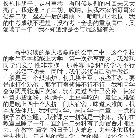
长袍挂胡子，走村串巷。有时候从别的村回来天大
亮了。我还迷上了二胡、唢呐。从我本家的哥哥家
借来二胡，坐在午后的树荫下，咿咿呀呀地拉。我
的中考成绩不理想，没有考上全县的重点高中，又
复读了一年。我不知道那是否与玩这些有关。
高中我读的是大名鼎鼎的会宁二中，这个学校
的学生基本都能上大学。第一次远离家乡，我发现
同学们竞争性非常强，那种靠
“聪明”的学习不行
了，必须下功夫。同时，我们必须自己动手做饭。
一般是用一个煤油炉，切几块土豆，煮些面条，要
是能打个鸡蛋，那简直奢侈得不行不行。我和同学
会每两周轮流回次家，骑车走过四十里公路，从家
中置办些面粉、肉臊子、土豆等吃的。最让人难受
的是晚上四十个人挤一间大宿舍，味道太难闻，根
本无法休息。我和武同学、高同学一商量，干脆抱
被子去教室睡。几张课桌一拼就是一张床。我们在
教室里睡了一年，直到高二分科有了新宿舍才搬回
去。在教室“露宿”的日子让人难忘，去年休假我特
意去找几十年未见的武同学，为的是一起怀念下当