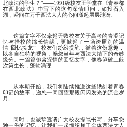
北政法的学生？”——
1991
级校友王学堂在《青春都
在西北政法》中写下的这句深情叩问，如投石入
湖，瞬间在万千西法大人的心间漾起层层涟漪。
这篇文字不仅牵起无数校友关于高考的青涩记
忆与择校的绵长情缘，更掀起了一场跨届别的温
情
“回忆接龙”。校友们纷纷提笔，循着这份意趣，
以各自独特的视角，畅叙当年与西法大结下的奇妙
缘分。一篇篇饱含深情的回忆文字，像春笋破土般
次第生长，蓬勃涌现。
从本期开始，我们将陆续推送这些镌刻着青春
印记的故事，邀您一同回望那段闪闪发光的流金岁
月。
同时，也诚挚邀请广大校友提笔书写，分享您
独一份的记忆，让我们一起编织属于全体西法大人