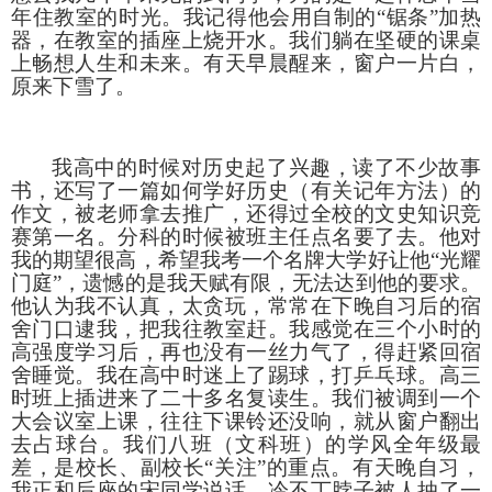
年住教室的时光。我记得他会用自制的“锯条”加热
器，在教室的插座上烧开水。我们躺在坚硬的课桌
上畅想人生和未来。有天早晨醒来，窗户一片白，
原来下雪了。
我高中的时候对历史起了兴趣，读了不少故事
书，还写了一篇如何学好历史（有关记年方法）的
作文，被老师拿去推广，还得过全校的文史知识竞
赛第一名。分科的时候被班主任点名要了去。他对
我的期望很高，希望我考一个名牌大学好让他
“光耀
门庭”，遗憾的是我天赋有限，无法达到他的要求。
他认为我不认真，太贪玩，常常在下晚自习后的宿
舍门口逮我，把我往教室赶。我感觉在三个小时的
高强度学习后，再也没有一丝力气了，得赶紧回宿
舍睡觉。我在高中时迷上了踢球，打乒乓球。高三
时班上插进来了二十多名复读生。我们被调到一个
大会议室上课，往往下课铃还没响，就从窗户翻出
去占球台。我们八班（文科班）的学风全年级最
差，是校长、副校长“关注”的重点。有天晚自习，
我正和后座的宋同学说话，冷不丁脖子被人抽了一