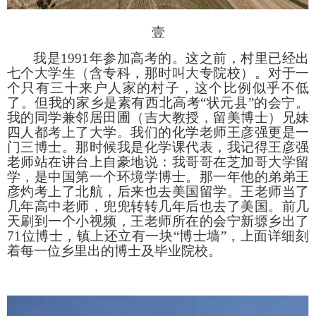
壹
我是
1991
年参加高考的。这之前，村里已经出
七个大学生（含专科，那时叫大专院校）。对于一
个只有三十来户人家的村子，这个比例似乎不低
了。但我的家乡是素有西北高考“状元县”的会宁。
我的同学兼邻居田圃（吉大教授，留美博士）兄妹
四人都考上了大学。我们的化学老师王彦强更是一
门三博士。那时候我是化学课代表，我记得王彦强
老师站在讲台上自豪地说：我哥哥在芝加哥大学留
学，是中国第一个环境学博士。那一年他的弟弟王
彦灼考上了北航，后来也去美国留学。王老师当了
几年高中老师，兜兜转转几年后也去了美国。前几
天刷到一个小视频，王老师所在的会宁新塬乡出了
71
位博士，镇上还立有一块“博士墙”，上面详细刻
着每一位乡里出的博士及毕业院校。