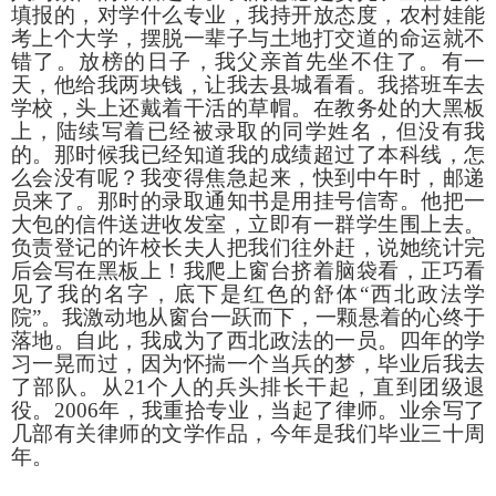
填报的，对学什么专业，我持开放态度，农村娃能
考上个大学，摆脱一辈子与土地打交道的命运就不
错了。放榜的日子，我父亲首先坐不住了。有一
天，他给我两块钱，让我去县城看看。我搭班车去
学校，头上还戴着干活的草帽。在教务处的大黑板
上，陆续写着已经被录取的同学姓名，但没有我
的。那时候我已经知道我的成绩超过了本科线，怎
么会没有呢？我变得焦急起来，快到中午时，邮递
员来了。那时的录取通知书是用挂号信寄。他把一
大包的信件送进收发室，立即有一群学生围上去。
负责登记的许校长夫人把我们往外赶，说她统计完
后会写在黑板上！我爬上窗台挤着脑袋看，正巧看
见了我的名字，底下是红色的舒体
“西北政法学
院”。我激动地从窗台一跃而下，一颗悬着的心终于
落地。自此，我成为了西北政法的一员。四年的学
习一晃而过，因为怀揣一个当兵的梦，毕业后我去
了部队。从
21
个人的兵头排长干起，直到团级退
役。
2006
年，我重拾专业，当起了律师。业余写了
几部有关律师的文学作品，今年是我们毕业三十周
年。