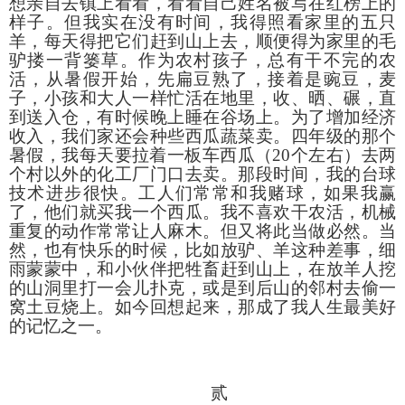
想亲自去镇上看看，看看自己姓名被写在红榜上的
样子。但我实在没有时间，我得照看家里的五只
羊，每天得把它们赶到山上去，顺便得为家里的毛
驴搂一背篓草。作为农村孩子，总有干不完的农
活，从暑假开始，先扁豆熟了，接着是豌豆，麦
子，小孩和大人一样忙活在地里，收、晒、碾，直
到送入仓，有时候晚上睡在谷场上。为了增加经济
收入，我们家还会种些西瓜蔬菜卖。四年级的那个
暑假，我每天要拉着一板车西瓜（
20
个左右）去两
个村以外的化工厂门口去卖。那段时间，我的台球
技术进步很快。工人们常常和我赌球，如果我赢
了，他们就买我一个西瓜。我不喜欢干农活，机械
重复的动作常常让人麻木。但又将此当做必然。当
然，也有快乐的时候，比如放驴、羊这种差事，细
雨蒙蒙中，和小伙伴把牲畜赶到山上，在放羊人挖
的山洞里打一会儿扑克，或是到后山的邻村去偷一
窝土豆烧上。如今回想起来，那成了我人生最美好
的记忆之一。
贰