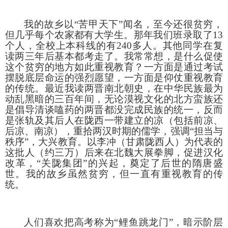
我的故乡以
“苦甲天下”闻名，至今还很贫穷，
但几乎每个农家都有大学生。那年我们班录取了
13
个人，全校上本科线的有
240
多人。其他同学在复
读两三年后基本都考走了。我常常想，是什么促使
这个贫穷的地方如此重视教育？一方面是通过考试
摆脱底层命运的强烈愿望，一方面是仰仗重视教育
的传统。最近我读两晋南北朝史，在中华民族最为
动乱黑暗的三百年间，无论漠视文化的北方蛮族还
是倡导清谈嗑药的两晋都没完成民族的统一，反而
是张轨及其后人在陇西一带建立的凉（包括前凉、
后凉、南凉），重拾两汉时期的儒学，强调“担当与
秩序”，大兴教育。以李冲（甘肃陇西人）为代表的
这批人（约三万）后来在北魏大展拳脚，促进汉化
改革，“关陇集团”的兴起，奠定了后世的隋唐盛
世。我的故乡虽然贫穷，但一直有重视教育的传
统。
人们喜欢把高考称为
“鲤鱼跳龙门”，暗示阶层