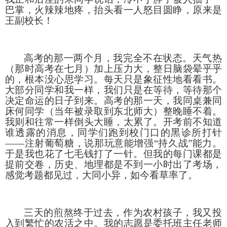
巴掌，火辣辣地疼，抬头看一人怒目圆睁，原来是
王副校长！
高考的那一两个月，我完全不在状态。天气热
（那时高考在七月）加上压力大，整日脑袋晕乎乎
的，根本没心思学习。每天只是象征性地看看书。
大部分同学和我一样，我们只是在等待，等待那个
决定命运的日子到来。高考的那一天，我同桌兼同
床何同学（当年被录取到东北师大）整晚睡不着。
我则和往常一样倒头大睡，太累了。开考前不知道
谁透露的消息，同学们跑到校门口的黑诊所打针
——注射葡萄糖，说那玩意能增强“持久战”能力。
于是我也花了七毛钱打了一针。但我的每门课都是
提前交卷，历史、地理都是不到一小时出了考场，
感觉考题都见过，大同小异，如今看草率了。
三天的煎熬终于过去，作为农村孩子，我又投
入到繁忙的农活之中。我的志愿是委托班主任老师