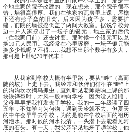
我的小学是在村里的田家坪小学上的，那是一
个地主家的院子改建的。现在想来，那个院子很不
错，墙很高很厚。我们在他家的瓦房里上课，屋檐
下还有燕子垒的旧窝。后来因为孩子多，需要扩
建，前院的墙被挖倒盖了两间大教室。据说学校旁
边一户人家挖出了一坛子的银元，地主家的后代
（住我家门前）还去讨要。那时候一个银元可以兑
换
10
元人民币。我经常在心里琢磨，一坛子银元能
换多少钱呢？不得……我想不出那个数字有多大，
那可是上世纪
70
年代末！
从我家到学校大概有半里路，要从
“畔”（高而
陡的坡）上走下去。我经常和伙伴们徘徊在“畔”上
的沟沟坎坎掏鸟抓虫，直到听见老师敲响上课的那
块铁铧犁时，才风一般冲向学校。因为没人照顾，
父母早早把我打发去了学校。我的一二年级读了四
五年，不知学习为何物，遇到天冷就不去。但夏天
的中午会早早去学校，为的是能在学校后面的祖历
河泡水。那时候的河水很清，一头潜下去能看见河
底的石头。有一天，我父亲罕见地来了趟学校，他