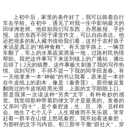
上初中后，家里的条件好了，我可以骑着自行
车去学校。在初中，遇见了对我一生中影响最大的
田绿洲老师。他鼓励我们写东西，办黑板报、手抄
报。这些东西不同于课堂作文，可以自由表达。他
还把很多的私人藏书借给我们看，这对于农村孩子
来说是真正的
“精神食粮”。有天放学路上，一辆货
车翻了，车上的水果蔬菜洒落一地，过路村民热情
帮助。我把这件事写下来送到镇上的广播站，播出
后得了
1.2
元的稿费。这件事极大刺激了我的写作热
情。说到写作，不得不提一下我的同学田发春。有
一天他拿来一本“神秘”的书让我看，原来是一本抄
在牛皮纸上的剧本，像是《秦香莲》。那些被反复
翻阅过的牛皮纸暗黑光滑，上面的文字朗朗上口。
那是我第一次读这种“另类”文字，有种奇妙的感
觉。我觉得那种带着韵律文字才是最美的。发春的
父亲叫“四十”，是个秦腔迷，生、旦、净、丑样样
会。他生了七个儿子，人生艰难而不失乐观，常常
赶着一群羊在山坡上怒吼秦腔。我开始着迷秦腔，
为那样的文字与内容。初三那年干脆“跟社火”，穿