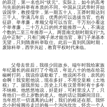
的跃迁，第一名也叫“状元”。实际上，如今的高考
与先前的科举有本质的不同。中国从汉武帝时开始
设国学，教授儒学，第一期五十人，王莽时期达到
三千人。学满几年后，优秀的可以选拔当官。也有
征辟、举孝廉，孝顺父母可以当官。千万别小看这
个举孝廉，二十万人口的州才能推荐一人，不满这
个数的二至三年推荐一人。两晋南北朝时期实行“九
品中正制”，只有门阀子弟才能当官，寒门子弟基本
无望，只到隋唐科举取仕。此后一直到民国时期，
废除科举，西学兴起，教育平权时代来临。
父母去世后，我很少回故乡。端午时我给家族
年纪最长的叔叔打了个电话，年近八十的他在给花
椒树打药，我说你该歇歇了。他说闲不住，农民的
命啊！我安慰他说，现在多好，不用交皇粮（土地
税）了。据我所知，历史上只有汉景帝时有十多年
不纳粮。他悠悠地说，好是好，可村里没人了，只
有他们一些上岁数的老人。他的话让我瞬间泪目。
当年想尽一切逃离的山村，我们的根还在那。我怀
念小时候脚步走过的每一个沟沟坎坎，怀念一个人