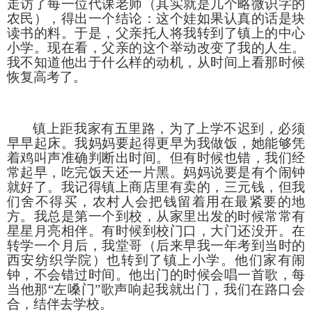
走访了每一位代课老师（其实就是几个略微识字的
农民），得出一个结论：这个娃如果认真的话是块
读书的料。于是，父亲托人将我转到了镇上的中心
小学。现在看，父亲的这个举动改变了我的人生。
我不知道他出于什么样的动机，从时间上看那时候
恢复高考了。
镇上距我家有五里路，为了上学不迟到，必须
早早起床。我妈妈要起得更早为我做饭，她能够凭
着鸡叫声准确判断出时间。但有时候也错，我们经
常起早，吃完饭天还一片黑。妈妈说要是有个闹钟
就好了。我记得镇上商店里有卖的，三元钱，但我
们舍不得买，农村人会把钱留着用在最紧要的地
方。我总是第一个到校，从家里出发的时候常常有
星星月亮相伴。有时候到校门口，大门还没开。在
转学一个月后，我堂哥（后来早我一年考到当时的
西安纺织学院）也转到了镇上小学。他们家有闹
钟，不会错过时间。他出门的时候会唱一首歌，每
当他那
“左嗓门”歌声响起我就出门，我们在路口会
合，结伴去学校。