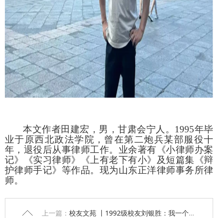
本文作者田建宏，男，甘肃会宁人。
1995
年毕
业于原西北政法学院，曾在第二炮兵某部服役十
年，退役后从事律师工作。业余著有《小律师办案
记》《实习律师》《上有老下有小》及短篇集《辩
护律师手记》等作品。现为山东正洋律师事务所律
师。
上一篇：
校友文苑 丨1992级校友刘银胜：我一个高考两门不及格的人，怎么就去西北政法上学了……