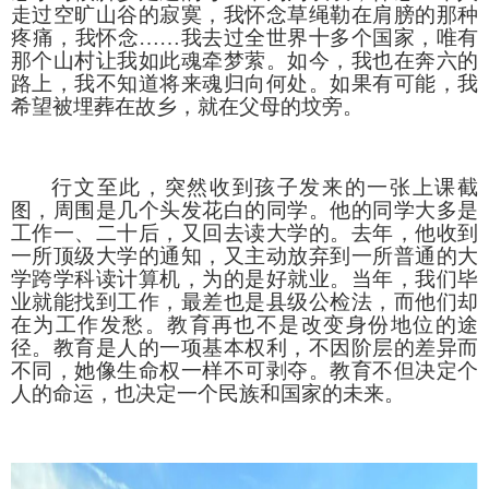
走过空旷山谷的寂寞，我怀念草绳勒在肩膀的那种
疼痛，我怀念
……我去过全世界十多个国家，唯有
那个山村让我如此魂牵梦萦。如今，我也在奔六的
路上，我不知道将来魂归向何处。如果有可能，我
希望被埋葬在故乡，就在父母的坟旁。
行文至此，突然收到孩子发来的一张上课截
图，周围是几个头发花白的同学。他的同学大多是
工作一、二十后，又回去读大学的。去年，他收到
一所顶级大学的通知，又主动放弃到一所普通的大
学跨学科读计算机，为的是好就业。当年，我们毕
业就能找到工作，最差也是县级公检法，而他们却
在为工作发愁。教育再也不是改变身份地位的途
径。教育是人的一项基本权利，不因阶层的差异而
不同，她像生命权一样不可剥夺。教育不但决定个
人的命运，也决定一个民族和国家的未来。