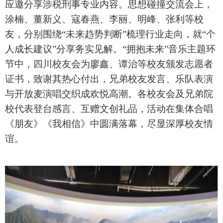
应邀分享涉税刑事专业内容。思想碰撞交流会上，
涂楠、董新义、寇春燕、李丽、明峰、张利等校
友，分别围绕“未来趋势判断”梳理行业走向，就“个
人成长建议”分享务实见解。“拥抱未来”音乐主题环
节中，四川校友会为廖鑫、谭治等校友颁发志愿者
证书，致谢其热心付出，兄弟校友发言、乐队表演
与开放麦演唱交织成欢悦高潮。各校友会及兄弟院
校代表登台感言、互赠文创礼品，活动在集体合唱
《朋友》《我相信》中圆满落幕，尽显深厚校友情
谊。