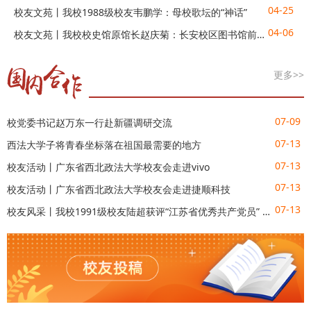
04-25
校友文苑丨我校1988级校友韦鹏学：母校歌坛的“神话”
04-06
校友文苑丨我校校史馆原馆长赵庆菊：长安校区图书馆前的海棠花开了
更多>>
07-09
校党委书记赵万东一行赴新疆调研交流
07-13
西法大学子将青春坐标落在祖国最需要的地方
07-13
校友活动丨广东省西北政法大学校友会走进vivo
07-13
校友活动丨广东省西北政法大学校友会走进捷顺科技
07-13
校友风采丨我校1991级校友陆超获评“江苏省优秀共产党员” 荣誉称号
11-04
20231123收到兰宇哲捐赠1000元
03-25
20240320聂峰辉捐赠300000元
01-28