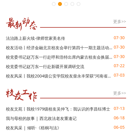
更多>>
07-30
法治路上薪火续-律师世家美名传
07-30
校友活动丨经济金融北京校友会举行第四十一期主题活动：筑牢隐私防护屏障 凝聚校友协同力量
07-30
校党委书记赵万东一行赴呼和浩特出席内蒙古校友会换届大会并签署战略合作协议
07-22
校党委书记赵万东一行赴新疆开展调研交流
07-03
校友风采丨我校2004级公安学院校友柴永丰荣获“河南省优秀共产党员”称号
更多>>
07-13
校友文苑丨我校1979级校友吴仲飞：我认识的李昌钰博士
06-18
我与母校的故事 | 西北政法老友重逢记
06-05
校友风采 | 倾听·《梧桐与法》